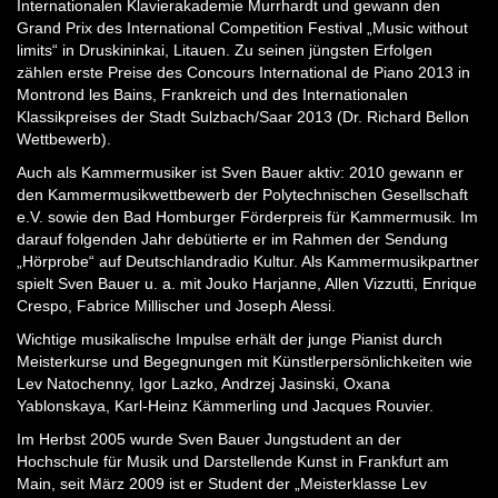
Internationalen Klavierakademie Murrhardt und gewann den
Grand Prix des International Competition Festival „Music without
limits“ in Druskininkai, Litauen. Zu seinen jüngsten Erfolgen
zählen erste Preise des Concours International de Piano 2013 in
Montrond les Bains, Frankreich und des Internationalen
Klassikpreises der Stadt Sulzbach/Saar 2013 (Dr. Richard Bellon
Wettbewerb).
Auch als Kammermusiker ist Sven Bauer aktiv: 2010 gewann er
den Kammermusikwettbewerb der Polytechnischen Gesellschaft
e.V. sowie den Bad Homburger Förderpreis für Kammermusik. Im
darauf folgenden Jahr debütierte er im Rahmen der Sendung
„Hörprobe“ auf Deutschlandradio Kultur. Als Kammermusikpartner
spielt Sven Bauer u. a. mit Jouko Harjanne, Allen Vizzutti, Enrique
Crespo, Fabrice Millischer und Joseph Alessi.
Wichtige musikalische Impulse erhält der junge Pianist durch
Meisterkurse und Begegnungen mit Künstlerpersönlichkeiten wie
Lev Natochenny, Igor Lazko, Andrzej Jasinski, Oxana
Yablonskaya, Karl-Heinz Kämmerling und Jacques Rouvier.
Im Herbst 2005 wurde Sven Bauer Jungstudent an der
Hochschule für Musik und Darstellende Kunst in Frankfurt am
Main, seit März 2009 ist er Student der „Meisterklasse Lev