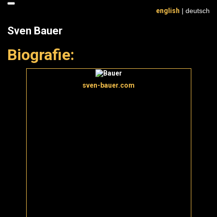
Toggle
english
| deutsch
navigation
Sven Bauer
Biografie:
sven-bauer.com