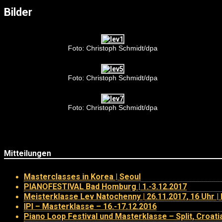
Bilder
Foto: Christoph Schmidt/dpa
Foto: Christoph Schmidt/dpa
Foto: Christoph Schmidt/dpa
Mitteilungen
Masterclasses in Korea | Seoul
PIANOFESTIVAL Bad Homburg | 1.-3.12.2017
Meisterklasse Lev Natochenny | 26.11.2017, 16 Uhr | 
IPI – Masterklasse – 16.-17.12.2016
Piano Loop Festival und Masterklasse – Split, Croati