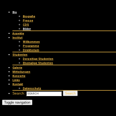
Bio
Biografie
Presse
CDS
Bilder
Aspekte
Institut
Willkommen
Programme
Direktorium
Studenten
Derzeitige Studenten
Ehemalige Studenten
Galerie
Mitteilungen
Konzerte
Links
Kontakt
Datenschutz
Search:
Search
Toggle navigation