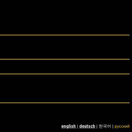
english
|
deutsch
| 한국어 |
русский